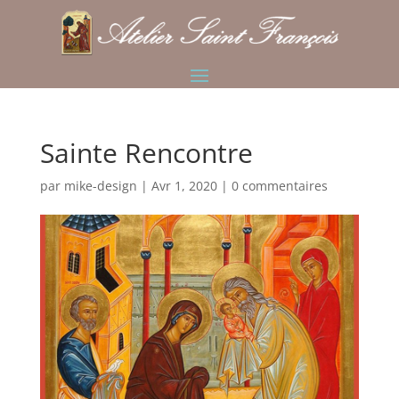
Sainte Rencontre
par
mike-design
|
Avr 1, 2020
|
0 commentaires