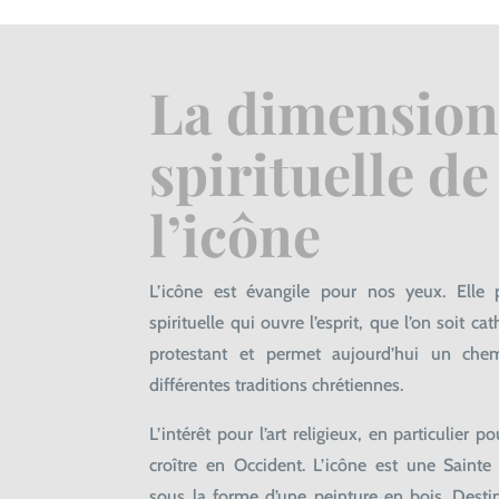
La dimensio
spirituelle de
l’icône
L’icône est évangile pour nos yeux. Elle
spirituelle qui ouvre l’esprit, que l’on soit c
protestant et permet aujourd’hui un chem
différentes traditions chrétiennes.
L’intérêt pour l’art religieux, en particulier p
croître en Occident. L’icône est une Sainte
sous la forme d’une peinture en bois. Desti