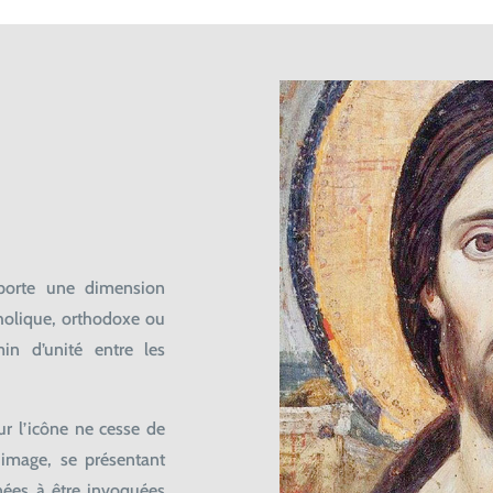
n
 porte une dimension
atholique, orthodoxe ou
in d’unité entre les
our l’icône ne cesse de
 image, se présentant
nées à être invoquées