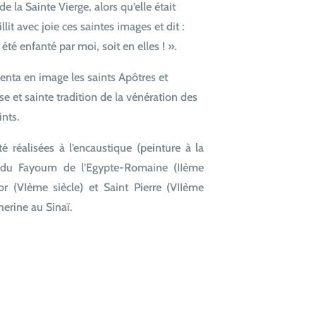
de la Sainte Vierge, alors qu’elle était
llit avec joie ces saintes images et dit :
été enfanté par moi, soit en elles ! ».
ésenta en image les saints Apôtres et
use et sainte tradition de la vénération des
ints.
é réalisées à l’encaustique (peinture à la
s du Fayoum de l’Egypte-Romaine (IIème
tor (VIème siècle) et Saint Pierre (VIIème
herine au Sinaï.