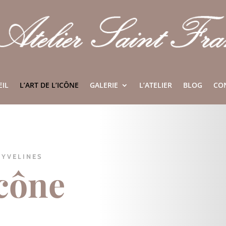
EIL
L’ART DE L’ICÔNE
GALERIE
L’ATELIER
BLOG
CO
 YVELINES
icône