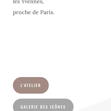
les Yvelines,
proche de Paris.
STAGE : du lundi 27 au vendredi
31 octobre 2025
à l’Abbaye bénédictine de
Vauhallan
sur le plateau de Saclay (91)
L'ATELIER
GALERIE DES ICÔNES