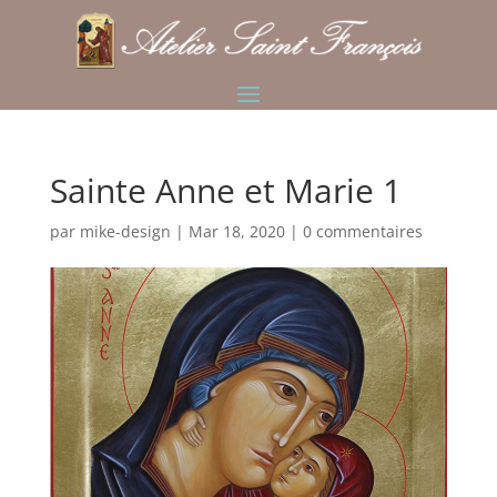
Sainte Anne et Marie 1
par
mike-design
|
Mar 18, 2020
|
0 commentaires