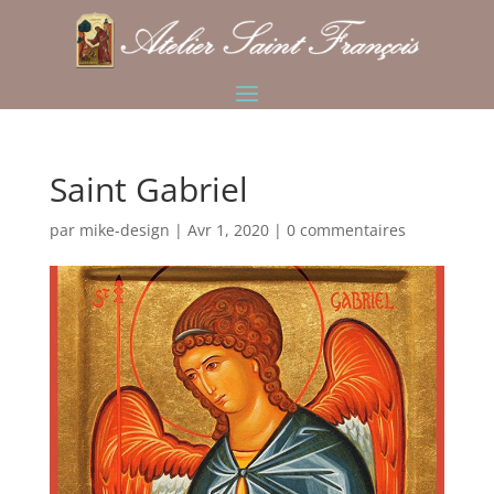
Saint Gabriel
par
mike-design
|
Avr 1, 2020
|
0 commentaires