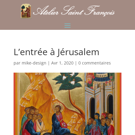
L’entrée à Jérusalem
par
mike-design
|
Avr 1, 2020
|
0 commentaires