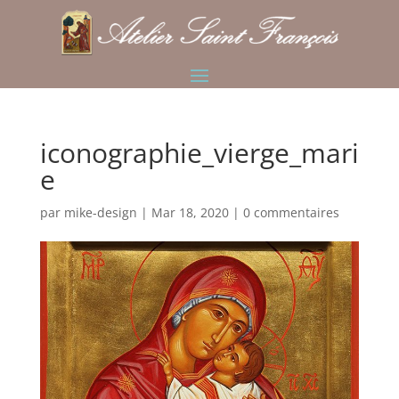
iconographie_vierge_mari
e
par
mike-design
|
Mar 18, 2020
|
0 commentaires