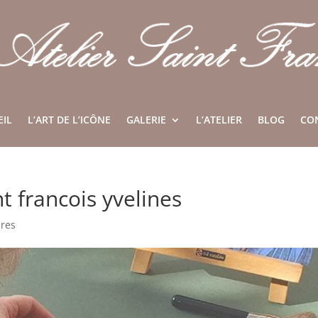
EIL
L’ART DE L’ICÔNE
GALERIE
L’ATELIER
BLOG
CO
nt francois yvelines
res