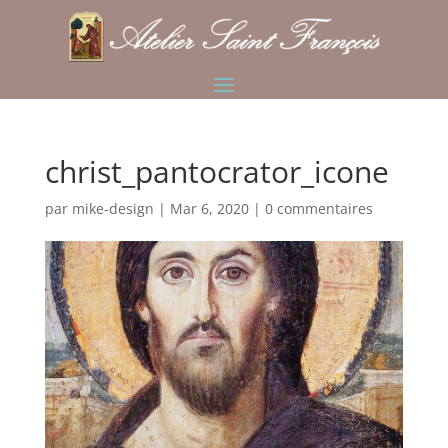
christ_pantocrator_icone
par
mike-design
|
Mar 6, 2020
|
0 commentaires